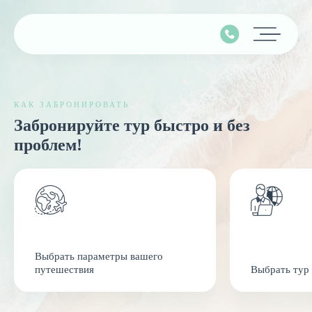
Главная
КАК ЗАБРОНИРОВАТЬ
Подбор тура
Забронируйте тур быстро и без
Горящие туры
проблем!
Календарь туров
Контакты
Минимальные цены
Выбрать параметры вашего
Страны
путешествия
Выбрать тур
Туры на Мальдивы
Наши услуги
Туры в Турцию