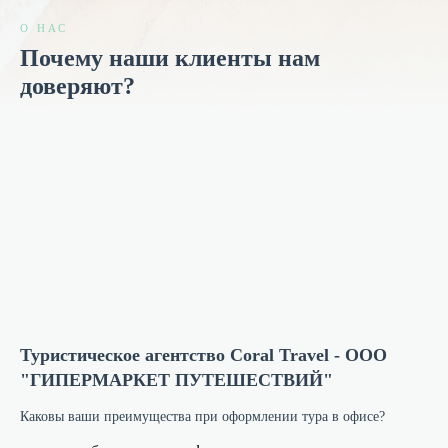
Туры в Египет
Подарочная карта
О НАС
Почему наши клиенты нам
О компании
Туры в ОАЭ
доверяют?
Туры в Таиланд
О нас
Команда
+7 (812) 492-92-92
Санкт-Петербург, Торжковская улица, 5, офис 104, БЦ
«ОПТИМА», 1-ый этаж, метро «Чёрная Речка»
Туристическое агентство Coral Travel - ООО
"ГИПЕРМАРКЕТ ПУТЕШЕСТВИЙ"
Каковы ваши преимущества при оформлении тура в офисе?