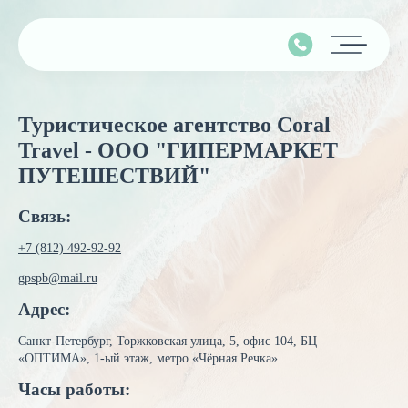
Главная
Туристическое агентство Coral
Подбор тура
Travel - ООО "ГИПЕРМАРКЕТ
ПУТЕШЕСТВИЙ"
Горящие туры
Календарь туров
Связь:
Контакты
+7 (812) 492-92-92
gpspb@mail.ru
Минимальные цены
Адрес:
Страны
Санкт-Петербург, Торжковская улица, 5, офис 104, БЦ
«ОПТИМА», 1-ый этаж, метро «Чёрная Речка»
Туры на Мальдивы
Часы работы:
Наши услуги
Туры в Турцию